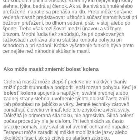
krátkodobá a príčina zostáva. Kolenný kĺb ovplyvňujú svaly
stehna, lýtka, bedrá aj členok. Ak sú tkanivá stuhnuté alebo
preťažené, napätie sa prenáša na kĺb. Preto môže správne
vedená masáž predstavovať užitočnú súčasť starostlivosti pri
bežnom preťažení, po dlhom sedení, práci v stoji alebo po
športe. Treba však rozlišovať medzi únavou a vážnym
úrazom. Mnohí ľudia tiež zabúdajú, že pri opakovaných
ťažkostiach zohráva úlohu slabšia kontrola pohybu pri
schodoch a pri sadaní. Krátke vyšetrenie funkcie býva preto
cennejšie než náhodné skúšanie mastí.
Ako môže masáž zmierniť bolesť kolena
Cielená masáž môže zlepšiť prekrvenie mäkkých tkanív,
znížiť pocit stuhnutia a podporiť lepší rozsah pohybu. Keď je
bolesť kolena
spojená s napätými svalmi prednej alebo
zadnej strany stehna, uvoľnenie týchto oblastí často zníži
ťah pôsobiaci na jabĺčko a väzy. Jemné techniky zároveň
pomáhajú človeku vnímať, kde telo zbytočne zviera svaly.
Dôležitá je primeraná sila tlaku, nie agresivita. Silná bolesť
počas procedúry nie je cieľom. Pri technikách sa často
pracuje pomaly, aby sval stihol uvoľniť ochranné napätie.
Terapeut môže zaradiť aj mäkké mobilizácie jazvy alebo
okolitých fascií, ak sú citlivé po staršom zákroku.