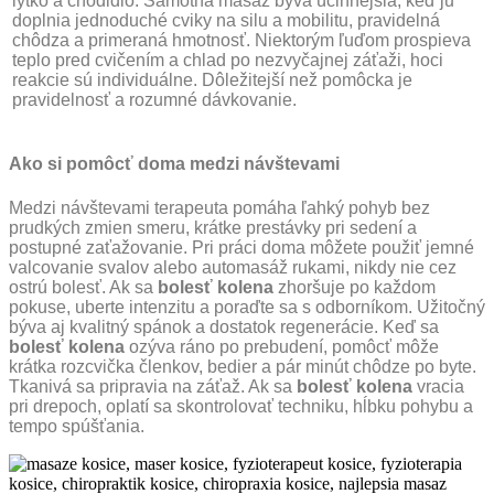
lýtko a chodidlo. Samotná masáž býva účinnejšia, keď ju
doplnia jednoduché cviky na silu a mobilitu, pravidelná
chôdza a primeraná hmotnosť. Niektorým ľuďom prospieva
teplo pred cvičením a chlad po nezvyčajnej záťaži, hoci
reakcie sú individuálne. Dôležitejší než pomôcka je
pravidelnosť a rozumné dávkovanie.
Ako si pomôcť doma medzi návštevami
Medzi návštevami terapeuta pomáha ľahký pohyb bez
prudkých zmien smeru, krátke prestávky pri sedení a
postupné zaťažovanie. Pri práci doma môžete použiť jemné
valcovanie svalov alebo automasáž rukami, nikdy nie cez
ostrú bolesť. Ak sa
bolesť kolena
zhoršuje po každom
pokuse, uberte intenzitu a poraďte sa s odborníkom. Užitočný
býva aj kvalitný spánok a dostatok regenerácie. Keď sa
bolesť kolena
ozýva ráno po prebudení, pomôcť môže
krátka rozcvička členkov, bedier a pár minút chôdze po byte.
Tkanivá sa pripravia na záťaž. Ak sa
bolesť kolena
vracia
pri drepoch, oplatí sa skontrolovať techniku, hĺbku pohybu a
tempo spúšťania.