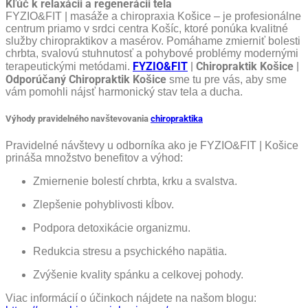
Kľúč k relaxácii a regenerácii tela
FYZIO&FIT | masáže a chiropraxia Košice – je profesionálne
centrum priamo v srdci centra Košíc, ktoré ponúka kvalitné
služby chiropraktikov a masérov. Pomáhame zmierniť bolesti
chrbta, svalovú stuhnutosť a pohybové problémy modernými
FYZIO&FIT
| Chiropraktik Košice |
terapeutickými metódami.
Odporúčaný Chiropraktik Košice
sme tu pre vás, aby sme
vám pomohli nájsť harmonický stav tela a ducha.
Výhody pravidelného navštevovania
chiropraktika
Pravidelné návštevy u odborníka ako je FYZIO&FIT | Košice
prináša množstvo benefitov a výhod:
Zmiernenie bolestí chrbta, krku a svalstva.
Zlepšenie pohyblivosti kĺbov.
Podpora detoxikácie organizmu.
Redukcia stresu a psychického napätia.
Zvýšenie kvality spánku a celkovej pohody.
Viac informácií o účinkoch nájdete na našom blogu: