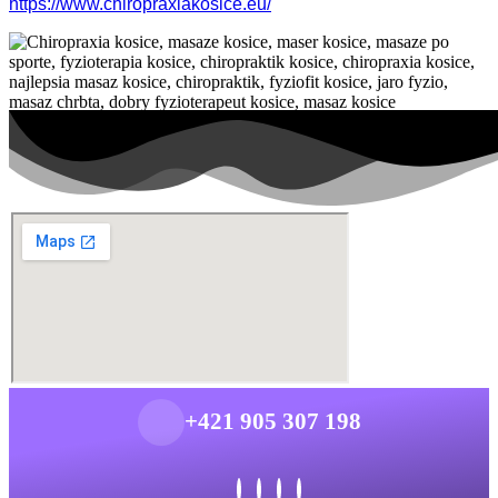
https://www.chiropraxiakosice.eu/
+421 905 307 198