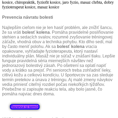
Prevencia návratu bolesti
Najlepším cieľom nie je len hasiť problém, ale znížiť šancu,
že sa vráti
bolesť kolena
. Pomáha pravidelné posilňovanie
stehien a sedacích svalov, rozumné zvyšovanie tréningovej
záťaže, vhodná obuv a technika pohybu. Kto dlho sedí, mal
by často meniť polohu. Ak sa
bolesť kolena
vracia
opakovane, vyhľadajte fyzioterapeuta, ktorý nastaví
individuálny plán. Masáž nie je súťaž v znášaní tlaku. Lepšie
funguje pravidelná séria miernejších návštev než
jednorazový bolestivý zásah. Po ošetrení sa oplatí napiť
vody a krátko sa prejsť. Pri senioroch treba zohľadniť lieky,
citlivú kožu a celkovú kondíciu. U športovcov sa zas sleduje
termín pretekov a únava z tréningu. Aj malé zmeny návykov
vedia priniesť citeľný rozdiel počas niekoľkých týždňov.
Priebežne si zapisujte reakciu tela, aby bolo jasné, čo
pomáha najviac dnes doma.
Rezervuj si termín