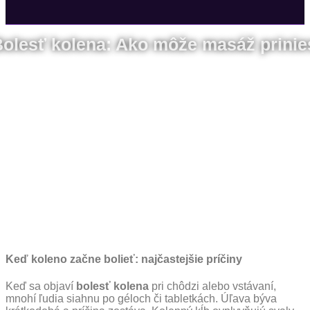
olesť kolena: Ako môže masáž prinie
Keď koleno začne bolieť: najčastejšie príčiny
Keď sa objaví
bolesť kolena
pri chôdzi alebo vstávaní,
mnohí ľudia siahnu po géloch či tabletkách. Úľava býva