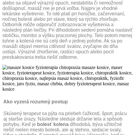
alebo sa objavil výrazný opuch, nestabilita či nemožnosť
došliapnuť, masáž nie je prvá voľba. Najprv je vhodné
lekárske vyšetrenie. To isté platí pri horúčke, začervenaní,
nočnej bolesti alebo pri stave, ktorý sa rýchlo zhoršuje.
Odborník môže odporučiť zobrazovacie vyšetrenia a
následný plán liečby. Pri dlhodobom sedení pomáha nastaviť
stoličku, monitor a výšku pracovnej plochy. Telo potom menej
tuhne a kolená nie sú celý deň v jednej polohe. Ak sa po
masáži objaví mierna citlivosť svalov, zvyčajne do dňa
ustúpi. Výrazné zhoršenie, rastúci opuch alebo pocit
preskakovania treba riešiť odborne.
Ako vyzerá rozumný postup
Skúsený terapeut sa pýta na priebeh ťažkostí, šport, prácu
aj staršie úrazy. Následne sleduje držanie tela a spôsob
pohybu. Keď je
bolesť kolena
dlhodobá, býva užitočné
riešiť nielen miesto bolesti, ale aj stehno, sedacie svaly,