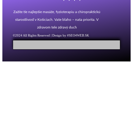
Zažite tie najlepšie masáže, fyzioterapiu a chiropraktickú
starostlivosť v Košiciach. Vaše blaho – naša priorita. V
zdravom tele zdravý duch
©2024 All Rights Reserved | Design by #SEO4WEB.SK