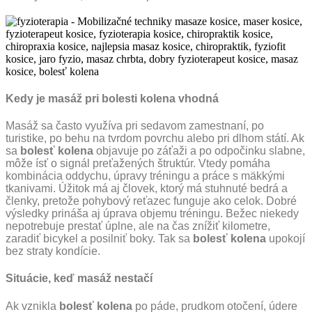
Kedy je masáž pri bolesti kolena vhodná
Masáž sa často využíva pri sedavom zamestnaní, po
turistike, po behu na tvrdom povrchu alebo pri dlhom státí. Ak
sa
bolesť kolena
objavuje po záťaži a po odpočinku slabne,
môže ísť o signál preťažených štruktúr. Vtedy pomáha
kombinácia oddychu, úpravy tréningu a práce s mäkkými
tkanivami. Úžitok má aj človek, ktorý má stuhnuté bedrá a
členky, pretože pohybový reťazec funguje ako celok. Dobré
výsledky prináša aj úprava objemu tréningu. Bežec niekedy
nepotrebuje prestať úplne, ale na čas znížiť kilometre,
zaradiť bicykel a posilniť boky. Tak sa
bolesť kolena
upokojí
bez straty kondície.
Situácie, keď masáž nestačí
Ak vznikla
bolesť kolena
po páde, prudkom otočení, údere