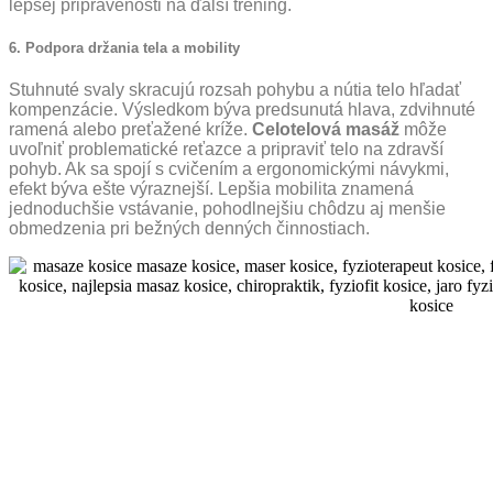
lepšej pripravenosti na ďalší tréning.
6. Podpora držania tela a mobility
Stuhnuté svaly skracujú rozsah pohybu a nútia telo hľadať
kompenzácie. Výsledkom býva predsunutá hlava, zdvihnuté
ramená alebo preťažené kríže.
Celotelová masáž
môže
uvoľniť problematické reťazce a pripraviť telo na zdravší
pohyb. Ak sa spojí s cvičením a ergonomickými návykmi,
efekt býva ešte výraznejší. Lepšia mobilita znamená
jednoduchšie vstávanie, pohodlnejšiu chôdzu aj menšie
obmedzenia pri bežných denných činnostiach.