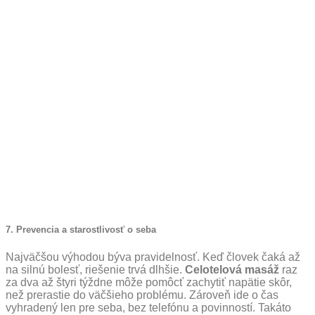
7. Prevencia a starostlivosť o seba
Najväčšou výhodou býva pravidelnosť. Keď človek čaká až
na silnú bolesť, riešenie trvá dlhšie.
Celotelová masáž
raz
za dva až štyri týždne môže pomôcť zachytiť napätie skôr,
než prerastie do väčšieho problému. Zároveň ide o čas
vyhradený len pre seba, bez telefónu a povinností. Takáto