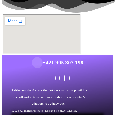
+421 905 307 198
Zažite tie najlepšie masáže, fyzioterapiu a chiropraktickú
starostlivosť v Košiciach. Vaše blaho – naša priorita. V
zdravom tele zdravý duch
©2024 All Rights Reserved | Design by #SEO4WEB.SK