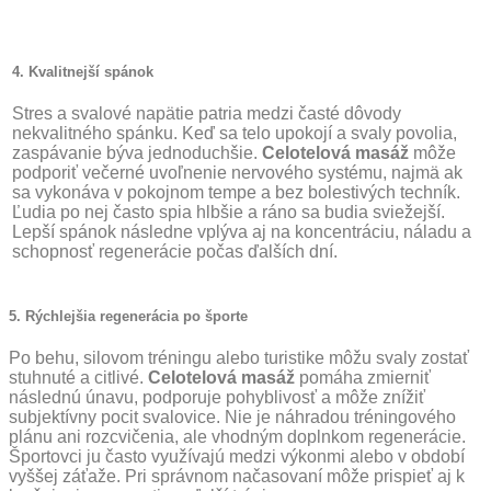
4. Kvalitnejší spánok
Stres a svalové napätie patria medzi časté dôvody
nekvalitného spánku. Keď sa telo upokojí a svaly povolia,
zaspávanie býva jednoduchšie.
Celotelová masáž
môže
podporiť večerné uvoľnenie nervového systému, najmä ak
sa vykonáva v pokojnom tempe a bez bolestivých techník.
Ľudia po nej často spia hlbšie a ráno sa budia sviežejší.
Lepší spánok následne vplýva aj na koncentráciu, náladu a
schopnosť regenerácie počas ďalších dní.
5. Rýchlejšia regenerácia po športe
Po behu, silovom tréningu alebo turistike môžu svaly zostať
stuhnuté a citlivé.
Celotelová masáž
pomáha zmierniť
následnú únavu, podporuje pohyblivosť a môže znížiť
subjektívny pocit svalovice. Nie je náhradou tréningového
plánu ani rozcvičenia, ale vhodným doplnkom regenerácie.
Športovci ju často využívajú medzi výkonmi alebo v období
vyššej záťaže. Pri správnom načasovaní môže prispieť aj k