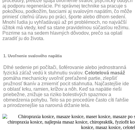
procedúry, pretože spája uvoľnenie svalov, psychický oddych
aj podporu regenerácie. Pri správnej technike sa pracuje s
pokožkou, podkožím, fasciami aj svalovým napätím, čo môže
priniesť citeľnú úľavu po práci, športe alebo dlhom sedení.
Mnohí ľudia ju vyhľadávajú až pri problémoch, no najväčší
úžitok má vtedy, keď sa stane pravidelnou súčasťou režimu.
Pozrime sa na sedem hlavných dôvodov, prečo sa oplatí
zaradiť ju do života.
1. Uvoľnenie svalového napätia
Dlhé sedenie pri počítači, šoférovanie alebo jednostranná
fyzická záťaž vedú k stuhnutiu svalov.
Celotelová masáž
pomáha mechanicky uvoľniť preťažené partie, zlepšiť
pružnosť tkanív a zmierniť pocit stiahnutia. Najčastejšie ide
o oblasť krku, ramien, krížov a nôh. Keď sa napätie rieši
priebežne, znižuje sa riziko bolestivých spazmov a
obmedzenia pohybu. Telo sa po procedúre často cíti ľahšie
a prirodzenejšie sa narovná držanie tela.