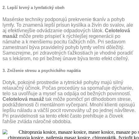
2. Lepší krvný a lymfatický obeh
Masérske techniky podporujú prekrvenie tkanív a pohyb
lymfy. To znamená lepší prísun kyslíka a živín do svalov, ale
aj efektívnejšie odvádzanie odpadových látok.
Celotelová
masáž
môže preto prispieť k rýchlejšej regenerácii po
námahe a k menšiemu pocitu ťažkých nôh. Pri sedavom
zamestnaní býva pravidelný pohyb lymfy veľmi dôležitý.
Samozrejme, pri zdravotných ťažkostiach je vhodné poradiť
sa s lekárom, no pri bežnej únave býva tento efekt citeľný.
3. Zníženie stresu a psychického napätia
Dotyk, pokojné prostredie a rytmické pohyby majú silný
relaxačný účinok. Počas procedúry sa spomaľuje dýchanie,
telo sa uvoľňuje a myseľ sa odpája od bežných povinností.
Celotelová masáž
tak môže pomôcť pri dlhodobom strese,
podráždenosti či mentálnom vyčerpaní. Mnohí klienti opisujú
lepšiu náladu a väčší pocit rovnováhy už po jednej návšteve.
Pri pravidelnosti sa tento efekt často prehlbuje a človek
ľahšie zvláda náročné obdobia.