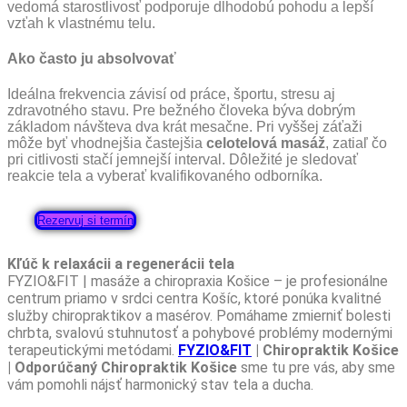
vedomá starostlivosť podporuje dlhodobú pohodu a lepší
vzťah k vlastnému telu.
Ako často ju absolvovať
Ideálna frekvencia závisí od práce, športu, stresu aj
zdravotného stavu. Pre bežného človeka býva dobrým
základom návšteva dva krát mesačne. Pri vyššej záťaži
môže byť vhodnejšia častejšia
celotelová masáž
, zatiaľ čo
pri citlivosti stačí jemnejší interval. Dôležité je sledovať
reakcie tela a vyberať kvalifikovaného odborníka.
Rezervuj si termín
Kľúč k relaxácii a regenerácii tela
FYZIO&FIT | masáže a chiropraxia Košice – je profesionálne
centrum priamo v srdci centra Košíc, ktoré ponúka kvalitné
služby chiropraktikov a masérov. Pomáhame zmierniť bolesti
chrbta, svalovú stuhnutosť a pohybové problémy modernými
terapeutickými metódami.
FYZIO&FIT
| Chiropraktik Košice
| Odporúčaný Chiropraktik Košice
sme tu pre vás, aby sme
vám pomohli nájsť harmonický stav tela a ducha.