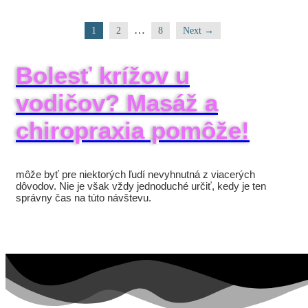
…
1
2
8
Next →
Bolesť krížov u
vodičov? Masáž a
chiropraxia pomôže!
môže byť pre niektorých ľudí nevyhnutná z viacerých
dôvodov. Nie je však vždy jednoduché určiť, kedy je ten
správny čas na túto návštevu.