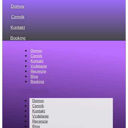
Skip
to
Domov
content
Cenník
Kontakt
Booking
Domov
Cenník
Kontakt
Vzdelanie
Recenzie
Blog
Booking
Domov
Cenník
Kontakt
Vzdelanie
Recenzie
Blog