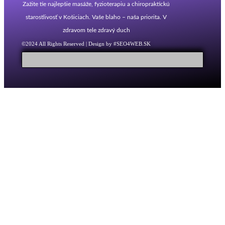
Zažite tie najlepšie masáže, fyzioterapiu a chiropraktickú
starostlivosť v Košiciach. Vaše blaho – naša priorita. V
zdravom tele zdravý duch
©2024 All Rights Reserved | Design by #SEO4WEB.SK