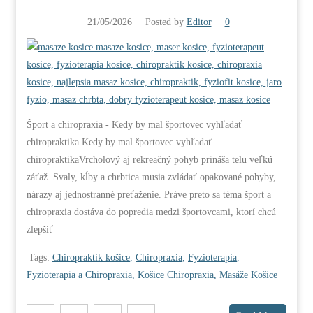
21/05/2026
Posted by
Editor
0
Šport a chiropraxia - Kedy by mal športovec vyhľadať
chiropraktika Kedy by mal športovec vyhľadať
chiropraktikaVrcholový aj rekreačný pohyb prináša telu veľkú
záťaž. Svaly, kĺby a chrbtica musia zvládať opakované pohyby,
nárazy aj jednostranné preťaženie. Práve preto sa téma šport a
chiropraxia dostáva do popredia medzi športovcami, ktorí chcú
zlepšiť
Tags:
Chiropraktik košice
,
Chiropraxia
,
Fyzioterapia
,
Fyzioterapia a Chiropraxia
,
Košice Chiropraxia
,
Masáže Košice