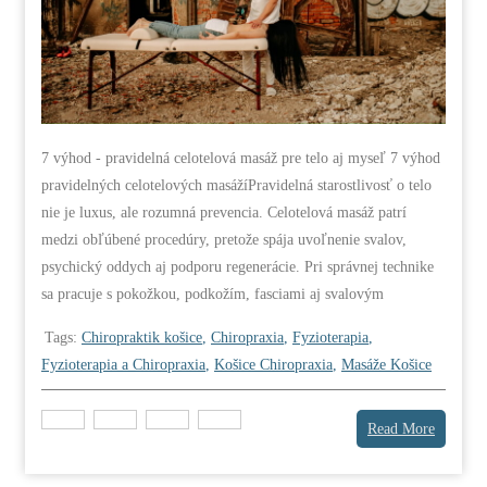
7 výhod - pravidelná celotelová masáž pre telo aj myseľ 7 výhod
pravidelných celotelových masážíPravidelná starostlivosť o telo
nie je luxus, ale rozumná prevencia. Celotelová masáž patrí
medzi obľúbené procedúry, pretože spája uvoľnenie svalov,
psychický oddych aj podporu regenerácie. Pri správnej technike
sa pracuje s pokožkou, podkožím, fasciami aj svalovým
Tags:
Chiropraktik košice
,
Chiropraxia
,
Fyzioterapia
,
Fyzioterapia a Chiropraxia
,
Košice Chiropraxia
,
Masáže Košice
Read More