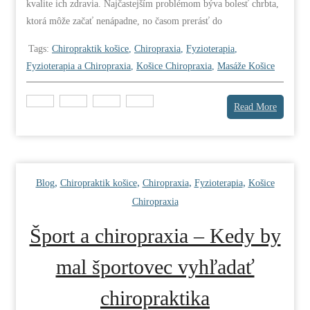
kvalite ich zdravia. Najčastejším problémom býva bolesť chrbta,
ktorá môže začať nenápadne, no časom prerásť do
Tags:
Chiropraktik košice
,
Chiropraxia
,
Fyzioterapia
,
Fyzioterapia a Chiropraxia
,
Košice Chiropraxia
,
Masáže Košice
Read More
,
,
,
,
Blog
Chiropraktik košice
Chiropraxia
Fyzioterapia
Košice
Chiropraxia
Šport a chiropraxia – Kedy by
mal športovec vyhľadať
chiropraktika