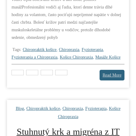
masážProfesionálni vodiči aj ľudia, ktorí denne trávia dlhé
hodiny za volantom, často pociťujú nepríjemné napätie v dolnej
časti chrbta. Bolesť krížov patrí medzi najčastejšie
muskuloskeletálne problémy u vodičov, pretože dlhodobé
sedenie, obmedzený pohyb
Tags:
Chiropraktik košice
,
Chiropraxia
,
Fyzioterapia
,
Fyzioterapia a Chiropraxia
,
Košice Chiropraxia
,
Masáže Košice
Read More
,
,
,
,
Blog
Chiropraktik košice
Chiropraxia
Fyzioterapia
Košice
Chiropraxia
Stuhnutý krk a migréna z IT