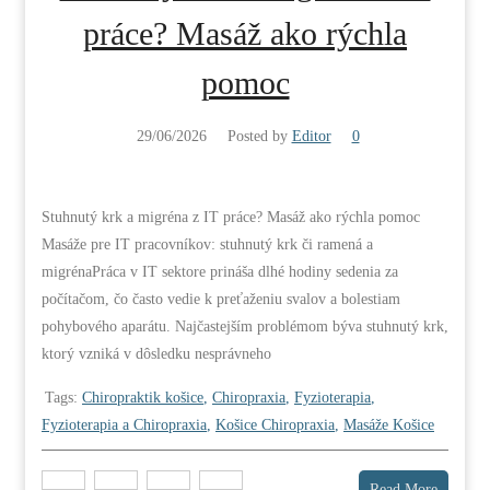
práce? Masáž ako rýchla
pomoc
29/06/2026
Posted by
Editor
0
Stuhnutý krk a migréna z IT práce? Masáž ako rýchla pomoc
Masáže pre IT pracovníkov: stuhnutý krk či ramená a
migrénaPráca v IT sektore prináša dlhé hodiny sedenia za
počítačom, čo často vedie k preťaženiu svalov a bolestiam
pohybového aparátu. Najčastejším problémom býva stuhnutý krk,
ktorý vzniká v dôsledku nesprávneho
Tags:
Chiropraktik košice
,
Chiropraxia
,
Fyzioterapia
,
Fyzioterapia a Chiropraxia
,
Košice Chiropraxia
,
Masáže Košice
Read More